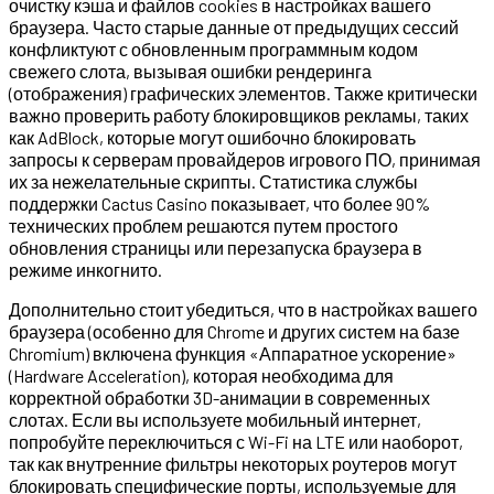
очистку кэша и файлов cookies в настройках вашего
браузера. Часто старые данные от предыдущих сессий
конфликтуют с обновленным программным кодом
свежего слота, вызывая ошибки рендеринга
(отображения) графических элементов. Также критически
важно проверить работу блокировщиков рекламы, таких
как AdBlock, которые могут ошибочно блокировать
запросы к серверам провайдеров игрового ПО, принимая
их за нежелательные скрипты. Статистика службы
поддержки Cactus Casino показывает, что более 90%
технических проблем решаются путем простого
обновления страницы или перезапуска браузера в
режиме инкогнито.
Дополнительно стоит убедиться, что в настройках вашего
браузера (особенно для Chrome и других систем на базе
Chromium) включена функция «Аппаратное ускорение»
(Hardware Acceleration), которая необходима для
корректной обработки 3D-анимации в современных
слотах. Если вы используете мобильный интернет,
попробуйте переключиться с Wi-Fi на LTE или наоборот,
так как внутренние фильтры некоторых роутеров могут
блокировать специфические порты, используемые для