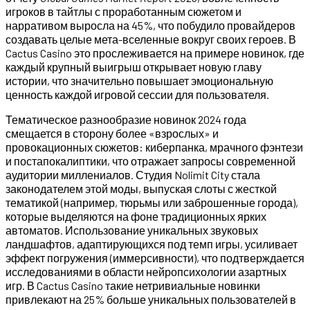
игроков в тайтлы с проработанным сюжетом и
нарративом выросла на 45%, что побудило провайдеров
создавать целые мета-вселенные вокруг своих героев. В
Cactus Casino это прослеживается на примере новинок, где
каждый крупный выигрыш открывает новую главу
истории, что значительно повышает эмоциональную
ценность каждой игровой сессии для пользователя.
Тематическое разнообразие новинок 2024 года
смещается в сторону более «взрослых» и
провокационных сюжетов: киберпанка, мрачного фэнтези
и постапокалиптики, что отражает запросы современной
аудитории миллениалов. Студия Nolimit City стала
законодателем этой моды, выпуская слоты с жесткой
тематикой (например, тюрьмы или заброшенные города),
которые выделяются на фоне традиционных ярких
автоматов. Использование уникальных звуковых
ландшафтов, адаптирующихся под темп игры, усиливает
эффект погружения (иммерсивности), что подтверждается
исследованиями в области нейропсихологии азартных
игр. В Cactus Casino такие нетривиальные новинки
привлекают на 25% больше уникальных пользователей в