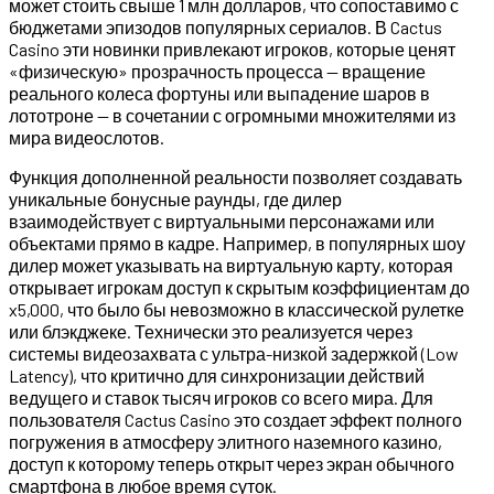
может стоить свыше 1 млн долларов, что сопоставимо с
бюджетами эпизодов популярных сериалов. В Cactus
Casino эти новинки привлекают игроков, которые ценят
«физическую» прозрачность процесса — вращение
реального колеса фортуны или выпадение шаров в
лототроне — в сочетании с огромными множителями из
мира видеослотов.
Функция дополненной реальности позволяет создавать
уникальные бонусные раунды, где дилер
взаимодействует с виртуальными персонажами или
объектами прямо в кадре. Например, в популярных шоу
дилер может указывать на виртуальную карту, которая
открывает игрокам доступ к скрытым коэффициентам до
x5,000, что было бы невозможно в классической рулетке
или блэкджеке. Технически это реализуется через
системы видеозахвата с ультра-низкой задержкой (Low
Latency), что критично для синхронизации действий
ведущего и ставок тысяч игроков со всего мира. Для
пользователя Cactus Casino это создает эффект полного
погружения в атмосферу элитного наземного казино,
доступ к которому теперь открыт через экран обычного
смартфона в любое время суток.