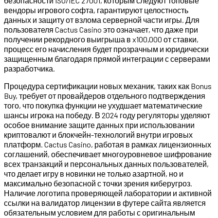
безопасности ISO/IEC 27001, которым следуют топовые
вендоры игрового софта, гарантируют целостность
данных и защиту от взлома серверной части игры. Для
пользователя Cactus Casino это означает, что даже при
получении рекордного выигрыша в x100,000 от ставки,
процесс его начисления будет прозрачным и юридически
защищенным благодаря прямой интеграции с серверами
разработчика.
Процедура сертификации новых механик, таких как Bonus
Buy, требует от провайдеров отдельного подтверждения
того, что покупка функции не ухудшает математические
шансы игрока на победу. В 2024 году регуляторы уделяют
особое внимание защите данных при использовании
криптовалют и блокчейн-технологий внутри игровых
платформ. Cactus Casino, работая в рамках лицензионных
соглашений, обеспечивает многоуровневое шифрование
всех транзакций и персональных данных пользователей,
что делает игру в новинки не только азартной, но и
максимально безопасной с точки зрения киберугроз.
Наличие логотипа проверяющей лаборатории и активной
ссылки на валидатор лицензии в футере сайта является
обязательным условием для работы с оригинальным