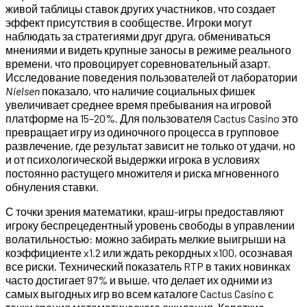
живой таблицы ставок других участников, что создает
эффект присутствия в сообществе. Игроки могут
наблюдать за стратегиями друг друга, обмениваться
мнениями и видеть крупные заносы в режиме реального
времени, что провоцирует соревновательный азарт.
Исследование поведения пользователей от лаборатории
Nielsen
показало, что наличие социальных фишек
увеличивает среднее время пребывания на игровой
платформе на 15–20%. Для пользователя Cactus Casino это
превращает игру из одиночного процесса в групповое
развлечение, где результат зависит не только от удачи, но
и от психологической выдержки игрока в условиях
постоянно растущего множителя и риска мгновенного
обнуления ставки.
С точки зрения математики, краш-игры предоставляют
игроку беспрецедентный уровень свободы в управлении
волатильностью: можно забирать мелкие выигрыши на
коэффициенте x1.2 или ждать рекордных x100, осознавая
все риски. Технический показатель RTP в таких новинках
часто достигает 97% и выше, что делает их одними из
самых выгодных игр во всем каталоге Cactus Casino с