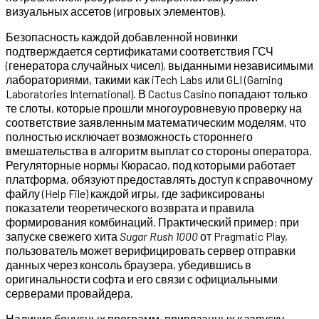
визуальных ассетов (игровых элементов).
Безопасность каждой добавленной новинки
подтверждается сертификатами соответствия ГСЧ
(генератора случайных чисел), выданными независимыми
лабораториями, такими как iTech Labs или GLI (Gaming
Laboratories International). В Cactus Casino попадают только
те слоты, которые прошли многоуровневую проверку на
соответствие заявленным математическим моделям, что
полностью исключает возможность стороннего
вмешательства в алгоритм выплат со стороны оператора.
Регуляторные нормы Кюрасао, под которыми работает
платформа, обязуют предоставлять доступ к справочному
файлу (Help File) каждой игры, где зафиксированы
показатели теоретического возврата и правила
формирования комбинаций. Практический пример: при
запуске свежего хита
Sugar Rush 1000
от Pragmatic Play,
пользователь может верифицировать сервер отправки
данных через консоль браузера, убедившись в
оригинальности софта и его связи с официальными
серверами провайдера.
Наличие бонусных программ, привязанных к запуску