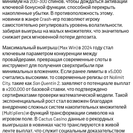
минимум на 200–300 спинов, чтобы дождаться активации
ключевой бонусной функции, способной перекрыть
накопленные убытки. В противоположность этому,
новинки в жанре Crash-игр позволяют игроку
самостоятельно регулировать уровень волатильности,
забирая выигрыш на малых множителях, что значительно
снижает риск мгновенной потери депозита.
Максимальный выигрыш (Max Win) в 2024 году стал
ключевым параметром конкуренции между
провайдерами, превращая современные слоты в
инструмент для получения сверхприбыли при
минимальных вложениях. Если ранее лимиты в x5,000
считались высокими, то современные релизы от Nolimit
City, такие как
San Quentin 2
, заявляют о потенциале выплат
в x200,000 от базовой ставки, что подтверждено
сертификатами проверки математической модели. Такой
экспоненциальный рост стал возможен благодаря
внедрению сложных систем накопительных множителей
(Multipliers) и функций трансформации символов на
игровом поле. В Cactus Casino данные о рекордных
выигрышах в новинках часто транслируются в живой
ленте выплат, что служит социальным доказательством