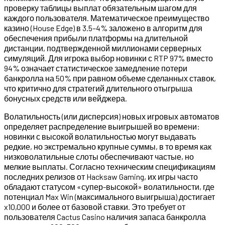
проверку таблицы выплат обязательным шагом для
каждого пользователя. Математическое преимущество
казино (House Edge) в 3.5–4% заложено в алгоритм для
обеспечения прибыли платформы на длительной
дистанции, подтвержденной миллионами серверных
симуляций. Для игрока выбор новинки с RTP 97% вместо
94% означает статистическое замедление потери
банкролла на 50% при равном объеме сделанных ставок,
что критично для стратегий длительного отыгрыша
бонусных средств или вейджера.
Волатильность (или дисперсия) новых игровых автоматов
определяет распределение выигрышей во времени:
новинки с высокой волатильностью могут выдавать
редкие, но экстремально крупные суммы, в то время как
низковолатильные слоты обеспечивают частые, но
мелкие выплаты. Согласно техническим спецификациям
последних релизов от Hacksaw Gaming, их игры часто
обладают статусом «супер-высокой» волатильности, где
потенциал Max Win (максимального выигрыша) достигает
x10,000 и более от базовой ставки. Это требует от
пользователя Cactus Casino наличия запаса банкролла