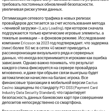
требовать постоянных обновлений безопасности,
увеличивая риски утечки данных.
Оптимизация сетевого трафика в новых релизах
провайдеров достигается за счет использования метода
«ленивой загрузки» (Lazy Loading), при котором сначала
подгружаются только критические игровые элементы, а
тяжелые анимации — в фоновом режиме. Исследование
компании Ericsson за 2023 год подтверждает, что задержка
(пинг) более 150 мс в сетях 4G может приводить к
рассинхронизации визуального ряда и серверных
данных, что иногда воспринимается игроками как ошибка
зависания. Однако важно понимать, что результат
каждого спина фиксируется на сервере провайдера
мгновенно, и даже при обрыве связи выигрыш будет
автоматически начислен на баланс игрока. Все
финансовые транзакции в мобильной версии Cactus
Casino защищены по стандарту PCI DSS (Payment Card
Industry Data Security Standard), что гарантирует
безопасность данных банковских карт при совершении
депозитов непосредственно со смартфона.