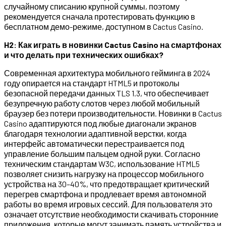
случайному списанию крупной суммы, поэтому
рекомендуется сначала протестировать функцию в
бесплатном демо-режиме, доступном в Cactus Casino.
H2: Как играть в новинки Cactus Casino на смартфонах
и что делать при технических ошибках?
Современная архитектура мобильного гейминга в 2024
году опирается на стандарт HTML5 и протоколы
безопасной передачи данных TLS 1.3, что обеспечивает
безупречную работу слотов через любой мобильный
браузер без потери производительности. Новинки в Cactus
Casino адаптируются под любые диагонали экранов
благодаря технологии адаптивной верстки, когда
интерфейс автоматически перестраивается под
управление большим пальцем одной руки. Согласно
техническим стандартам W3C, использование HTML5
позволяет снизить нагрузку на процессор мобильного
устройства на 30–40%, что предотвращает критический
перегрев смартфона и продлевает время автономной
работы во время игровых сессий. Для пользователя это
означает отсутствие необходимости скачивать сторонние
приложения, которые могут занимать память устройства и