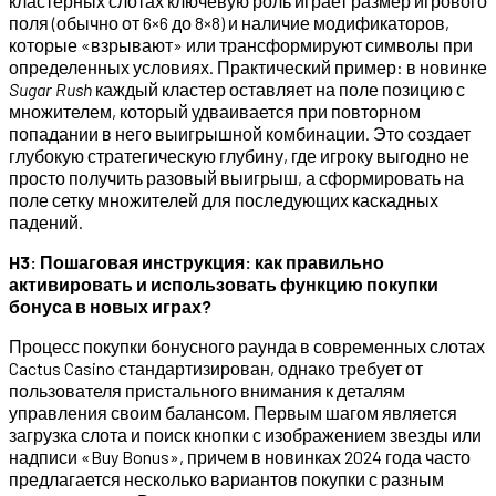
кластерных слотах ключевую роль играет размер игрового
поля (обычно от 6×6 до 8×8) и наличие модификаторов,
которые «взрывают» или трансформируют символы при
определенных условиях. Практический пример: в новинке
Sugar Rush
каждый кластер оставляет на поле позицию с
множителем, который удваивается при повторном
попадании в него выигрышной комбинации. Это создает
глубокую стратегическую глубину, где игроку выгодно не
просто получить разовый выигрыш, а сформировать на
поле сетку множителей для последующих каскадных
падений.
H3: Пошаговая инструкция: как правильно
активировать и использовать функцию покупки
бонуса в новых играх?
Процесс покупки бонусного раунда в современных слотах
Cactus Casino стандартизирован, однако требует от
пользователя пристального внимания к деталям
управления своим балансом. Первым шагом является
загрузка слота и поиск кнопки с изображением звезды или
надписи «Buy Bonus», причем в новинках 2024 года часто
предлагается несколько вариантов покупки с разным