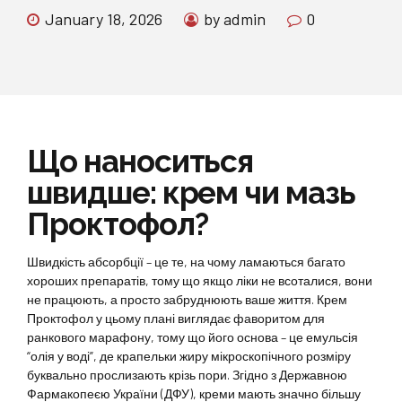
January 18, 2026
by admin
0
Що наноситься
швидше: крем чи мазь
Проктофол?
Швидкість абсорбції – це те, на чому ламаються багато
хороших препаратів, тому що якщо ліки не всоталися, вони
не працюють, а просто забруднюють ваше життя. Крем
Проктофол у цьому плані виглядає фаворитом для
ранкового марафону, тому що його основа – це емульсія
“олія у воді”, де крапельки жиру мікроскопічного розміру
буквально прослизають крізь пори. Згідно з Державною
Фармакопеєю України (ДФУ), креми мають значно більшу