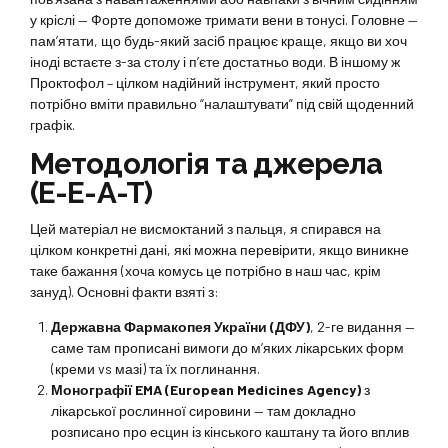
у кріслі — Форте допоможе тримати вени в тонусі. Головне —
пам’ятати, що будь-який засіб працює краще, якщо ви хоч
іноді встаєте з-за столу і п’єте достатньо води. В іншому ж
Проктофол – цілком надійний інструмент, який просто
потрібно вміти правильно “налаштувати” під свій щоденний
графік.
Методологія та джерела
(E-E-A-T)
Цей матеріал не висмоктаний з пальця, я спирався на
цілком конкретні дані, які можна перевірити, якщо виникне
таке бажання (хоча комусь це потрібно в наш час, крім
зануд). Основні факти взяті з:
Державна Фармакопея України (ДФУ)
, 2-ге видання —
саме там прописані вимоги до м’яких лікарських форм
(креми vs мазі) та їх поглинання.
Монографії EMA (European Medicines Agency)
з
лікарської рослинної сировини — там докладно
розписано про есцин із кінського каштану та його вплив