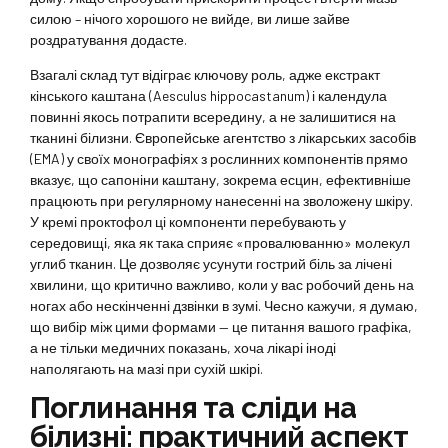
силою – нічого хорошого не вийде, ви лише зайве
роздратування додасте.
Взагалі склад тут відіграє ключову роль, адже екстракт
кінського каштана (Aesculus hippocastanum) і календула
повинні якось потрапити всередину, а не залишитися на
тканині білизни. Європейське агентство з лікарських засобів
(EMA) у своїх монографіях з рослинних компонентів прямо
вказує, що сапоніни каштану, зокрема есцин, ефективніше
працюють при регулярному нанесенні на зволожену шкіру.
У кремі проктофол ці компоненти перебувають у
середовищі, яка як така сприяє «провалюванню» молекул
углиб тканин. Це дозволяє усунути гострий біль за лічені
хвилини, що критично важливо, коли у вас робочий день на
ногах або нескінченні дзвінки в зумі. Чесно кажучи, я думаю,
що вибір між цими формами — це питання вашого графіка,
а не тільки медичних показань, хоча лікарі іноді
наполягають на мазі при сухій шкірі.
Поглинання та сліди на
білизні: практичний аспект