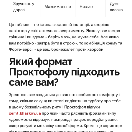
Зручність у
Дуже
Максимальне
Низьке
дорозі
висока
Ця таблиця – не істина в останній інстанції, а скоріше
навігатор у світі аптечного асортименту. Якщо у вас гостра
тріщина і ви вдома – беріть мазь, не мучте себе. Але якщо
вам потрібно «завтра бути в строю», то комбінація крему та
Форте-версії – це ваш бронежилет проти хвороби.
Який формат
Проктофолу підходить
саме вам?
Зрештою, все зводиться до вашого особистого комфорту і
тому, скільки секунд ви готові виділити на турботу про себе
в цьому божевільному ритмі. Проктофол відгуки
xemt.kharkov.ua
про який часто рясніють фразами типу
«допомогло відразу», насправді працює передбачувано,
якщо розуміти механіку кожної форми. Крем – це спринтер:
він швидко стартує, дає різке полегшення та зникає, не