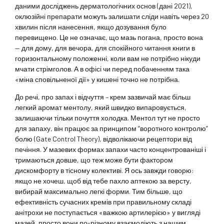
даними досліджень дерматологічних основ (дані 2021),
оклюзійні препарати можуть залишати сліди навіть через 20
хвилин після нанесення, якщо дозування було
перевищено. Це не означає, що мазь погана, просто вона
— для дому, для вечора, для спокійного читання книги в
горизонтальному положенні, коли вам не потрібно нікуди
мчати стрімголов. А в офісі чи перед побаченням така
«міна сповільненої дії» у кишені точно не потрібна.
До речі, про запах і відчуття – крем зазвичай має більш
легкий аромат ментолу, який швидко випаровується,
залишаючи тільки почуття холодка. Ментол тут не просто
для запаху, він працює за принципом “воротного контролю”
болю (Gate Control Theory), відволікаючи рецептори від
печіння. У мазевих формах запахи часто концентрованіші і
тримаються довше, що теж може бути фактором
дискомфорту в тісному колективі. Я ось завжди говорю:
якщо не хочеш, щоб від тебе пахло аптекою за версту,
вибирай максимально легкі форми. Тим більше, що
ефективність сучасних кремів при правильному складі
анітрохи не поступається «важкою артилерією» у вигляді
мазей, просто вони по-різному взаємодіють з нашим