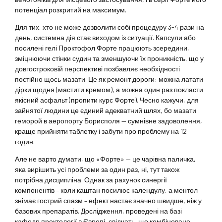
потенціал розкритий на максимум.
Для тих, хто не може дозволити собі процедуру 3-4 рази на
день, системна дія стає виходом із ситуації. Капсули або
посилені гелі Проктофол Форте працюють зсередини,
зміцнюючи стінки судин та зменшуючи їх проникність, що у
довгостроковій перспективі позбавляє необхідності
постійно щось мазати. Це як ремонт дороги: можна латати
дірки щодня (мастити кремом), а можна один раз покласти
якісний асфальт (пропити курс Форте). Чесно кажучи, для
зайнятої людини це єдиний адекватний шлях, бо мазати
геморой в аеропорту Борисполя — сумнівне задоволення,
краще прийняти таблетку і забути про проблему на 12
годин.
Але не варто думати, що «Форте» — це чарівна паличка,
яка вирішить усі проблеми за один раз, ні, тут також
потрібна дисципліна. Однак за рахунок синергії
компонентів – коли каштан посилює календулу, а ментол
знімає гострий спазм – ефект настає значно швидше, ніж у
базових препаратів. Дослідження, проведені на базі
кафедр проктології в Європі, свідчать, що комбіноване