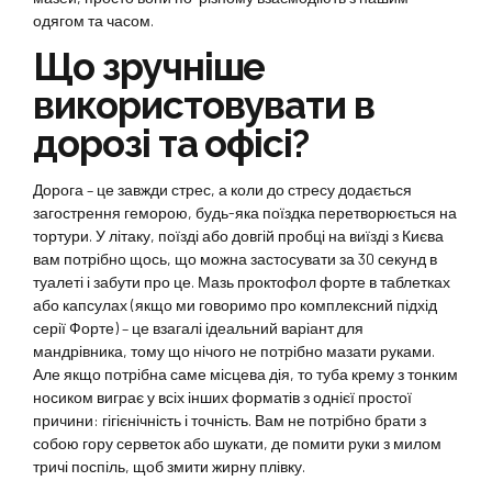
одягом та часом.
Що зручніше
використовувати в
дорозі та офісі?
Дорога – це завжди стрес, а коли до стресу додається
загострення геморою, будь-яка поїздка перетворюється на
тортури. У літаку, поїзді або довгій пробці на виїзді з Києва
вам потрібно щось, що можна застосувати за 30 секунд в
туалеті і забути про це. Мазь проктофол форте в таблетках
або капсулах (якщо ми говоримо про комплексний підхід
серії Форте) – це взагалі ідеальний варіант для
мандрівника, тому що нічого не потрібно мазати руками.
Але якщо потрібна саме місцева дія, то туба крему з тонким
носиком виграє у всіх інших форматів з однієї простої
причини: гігієнічність і точність. Вам не потрібно брати з
собою гору серветок або шукати, де помити руки з милом
тричі поспіль, щоб змити жирну плівку.