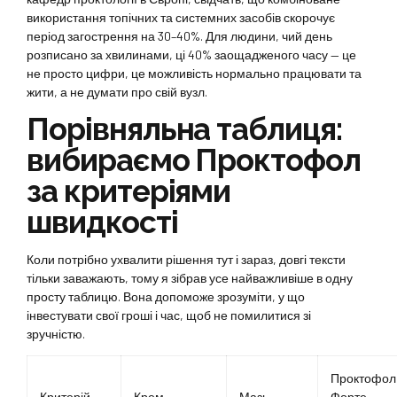
використання топічних та системних засобів скорочує
період загострення на 30–40%. Для людини, чий день
розписано за хвилинами, ці 40% заощадженого часу — це
не просто цифри, це можливість нормально працювати та
жити, а не думати про свій вузл.
Порівняльна таблиця:
вибираємо Проктофол
за критеріями
швидкості
Коли потрібно ухвалити рішення тут і зараз, довгі тексти
тільки заважають, тому я зібрав усе найважливіше в одну
просту таблицю. Вона допоможе зрозуміти, у що
інвестувати свої гроші і час, щоб не помилитися зі
зручністю.
Проктофол
Критерій
Крем
Мазь
Форте