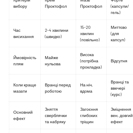
вибору
Проктофол
Проктофол
(капсули/
гель)
15-20
Миттєво
Час
2-4 хвилини
хвилин
(для
висихання
(швидко)
(повільно)
капсул)
Висока
Ймовірність
Майже
(потрібна
Відсутня
плям
нульова
прокладка)
Вранці та
Коли краще
Вранці перед
На ніч,
ввечері
мазати
роботою
вдома
(курс)
Зняття
Загоєння
Зміцнення
Основний
сверблячки
глибоких
вен, довгий
ефект
та набряку
тріщин
ефект