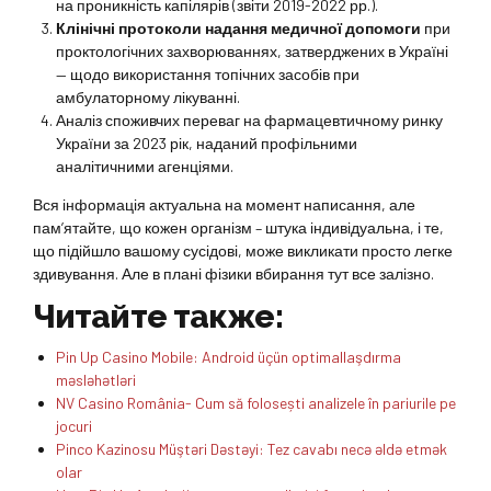
на проникність капілярів (звіти 2019-2022 рр.).
Клінічні протоколи надання медичної допомоги
при
проктологічних захворюваннях, затверджених в Україні
— щодо використання топічних засобів при
амбулаторному лікуванні.
Аналіз споживчих переваг на фармацевтичному ринку
України за 2023 рік, наданий профільними
аналітичними агенціями.
Вся інформація актуальна на момент написання, але
пам’ятайте, що кожен організм – штука індивідуальна, і те,
що підійшло вашому сусідові, може викликати просто легке
здивування. Але в плані фізики вбирання тут все залізно.
Читайте также:
Pin Up Casino Mobile: Android üçün optimallaşdırma
məsləhətləri
NV Casino România- Cum să folosești analizele în pariurile pe
jocuri
Pinco Kazinosu Müştəri Dəstəyi: Tez cavabı necə əldə etmək
olar