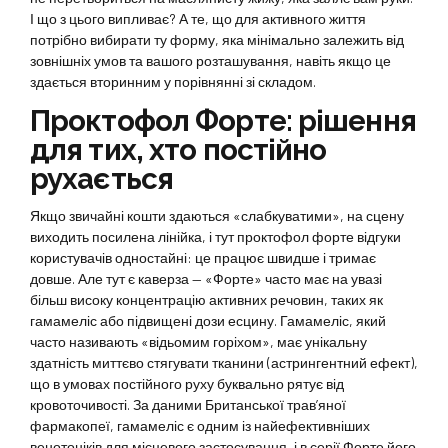
І що з цього випливає? А те, що для активного життя
потрібно вибирати ту форму, яка мінімально залежить від
зовнішніх умов та вашого розташування, навіть якщо це
здається вторинним у порівнянні зі складом.
Проктофол Форте: рішення
для тих, хто постійно
рухається
Якщо звичайні кошти здаються «слабкуватими», на сцену
виходить посилена лінійка, і тут проктофол форте відгуки
користувачів одностайні: це працює швидше і тримає
довше. Але тут є каверза — «Форте» часто має на увазі
більш високу концентрацію активних речовин, таких як
гамамеліс або підвищені дози есцину. Гамамеліс, який
часто називають «відьомим горіхом», має унікальну
здатність миттєво стягувати тканини (астрингентний ефект),
що в умовах постійного руху буквально рятує від
кровоточивості. За даними Британської трав’яної
фармакопеї, гамамеліс є одним із найефективніших
венотоніків для місцевого застосування, і в серії Форте його