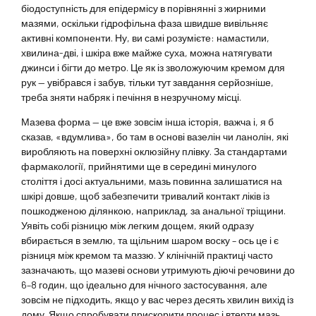
біодоступність для епідермісу в порівнянні з жирними
мазями, оскільки гідрофільна фаза швидше вивільняє
активні компоненти. Ну, ви самі розумієте: намастили,
хвилина-дві, і шкіра вже майже суха, можна натягувати
джинси і бігти до метро. Це як із зволожуючим кремом для
рук — увібрався і забув, тільки тут завдання серйозніше,
треба зняти набряк і печіння в незручному місці.
Мазева форма — це вже зовсім інша історія, важча і, я б
сказав, «вдумлива», бо там в основі вазелін чи ланолін, які
виробляють на поверхні оклюзійну плівку. За стандартами
фармакології, прийнятими ще в середині минулого
століття і досі актуальними, мазь повинна залишатися на
шкірі довше, щоб забезпечити тривалий контакт ліків із
пошкодженою ділянкою, наприклад, за анальної тріщини.
Уявіть собі різницю між легким дощем, який одразу
вбирається в землю, та щільним шаром воску – ось це і є
різниця між кремом та маззю. У клінічній практиці часто
зазначають, що мазеві основи утримують діючі речовини до
6–8 годин, що ідеально для нічного застосування, але
зовсім не підходить, якщо у вас через десять хвилин вихід із
дому. Якщо спробувати прискорити процес і втерти мазь