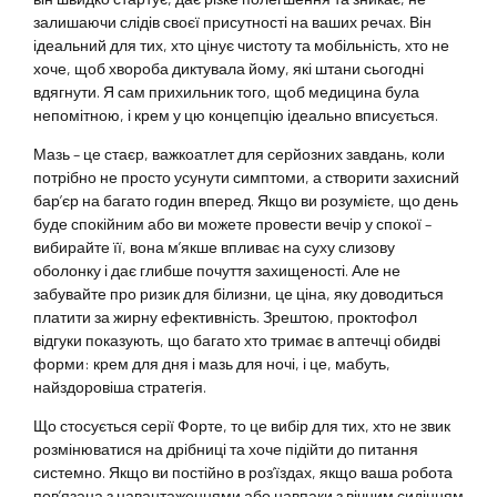
залишаючи слідів своєї присутності на ваших речах. Він
ідеальний для тих, хто цінує чистоту та мобільність, хто не
хоче, щоб хвороба диктувала йому, які штани сьогодні
вдягнути. Я сам прихильник того, щоб медицина була
непомітною, і крем у цю концепцію ідеально вписується.
Мазь – це стаєр, важкоатлет для серйозних завдань, коли
потрібно не просто усунути симптоми, а створити захисний
бар’єр на багато годин вперед. Якщо ви розумієте, що день
буде спокійним або ви можете провести вечір у спокої –
вибирайте її, вона м’якше впливає на суху слизову
оболонку і дає глибше почуття захищеності. Але не
забувайте про ризик для білизни, це ціна, яку доводиться
платити за жирну ефективність. Зрештою, проктофол
відгуки показують, що багато хто тримає в аптечці обидві
форми: крем для дня і мазь для ночі, і це, мабуть,
найздоровіша стратегія.
Що стосується серії Форте, то це вибір для тих, хто не звик
розмінюватися на дрібниці та хоче підійти до питання
системно. Якщо ви постійно в роз’їздах, якщо ваша робота
пов’язана з навантаженнями або навпаки з вічним сидінням