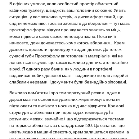
В офісних умовах, коли особистий простір обмежений
кабінкою туалету, швидкість ваш головний союзник. Уявіть
ситуацію: у вас важлива зустріч, а дискомфорт такий, що
сидіти неможливо, і ось ви забігаєте до вбиральні — тут мазь
проктофол форте відгуки про яку часто хвалять за міць,
може підвести саме своєю неповороткістю. Поки ви її
нанесете, доки дочекаєтесь хоч якогось вбирання… Крем
дозволяє провести процедуру «в один дотик». До того ж,
сучасні туби Проктофолу виготовлені з матеріалів, які не
лопаються в сумці, що також важливо для тих, хто постійно
в русі. Я одного разу бачив, як у людини в портфелі
видавився тюбик дешевої мазі — видовище не для людей зі
слабкими нервами, і документи були безнадійно зіпсовані.
Важливо пам’ятати і про температурний режим, адже в
дорозі мазі на основі натуральних жирів можуть почати
підтаювати та витікати з носика під час відкриття. Кремові
структури стабільніші при перепадах температур (в
розумних межах, звичайно), що підтверджується тестами
на термостабільність за стандартами ISO. Це означає, що
навіть якщо в машині спекотно, крем залишиться кремом, а
не перетвориться на маслянисту жижу, яка заллє вам руки.