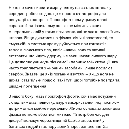
Ніхто не хоче виявити жирну пляму на світлих штанах у
середині робочого дня, це ж просто катастрофа для
репутації та настрою. Проктофол крем у цьому плані
справжній рятівник, тому що він не містить важких
мінеральних олій у таких кількостях, які не здатні засвоїтись
шкірою. Якщо дивитися на фізико-хімічні властивості, то
емульсійна система крему руйнується при контакті з
теплом людського тіла, вивільняючи воду та активні
екстракти, що йдуть у дерму, не залишаючи липкого шару.
Це дозволяє уникнути тієї самої «парникової» ситуації, яка
часто трапляється з жирними засобами і лише посилює
свербіж. Знаєте, це як із поганим взуттям — якщо нога не
дихає, стає тільки гіршою, так і тут: шкірі потрібне повітря та
швидке полегшення.
З іншого боку, мазь проктофол форте, хоч і має потужний
склад, вимагає певної культури використання, яку поспіхом
дотриматися майже нереально. Жирна основа за законами
фізики не може вбратися миттєво, їй потрібен час для
дифузії молекул через ліпідний бар’єр шкіри, який у
багатьох людей і так порушений через запалення. За