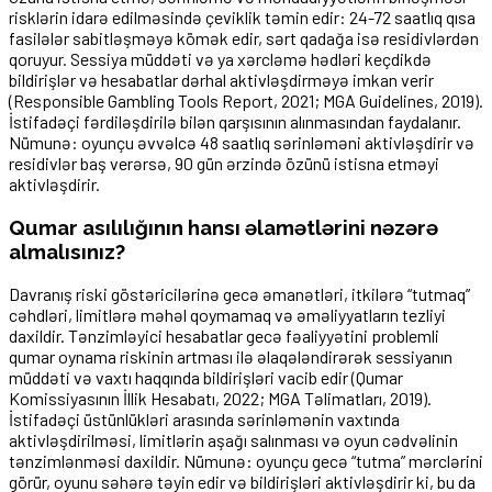
risklərin idarə edilməsində çeviklik təmin edir: 24-72 saatlıq qısa
fasilələr sabitləşməyə kömək edir, sərt qadağa isə residivlərdən
qoruyur. Sessiya müddəti və ya xərcləmə hədləri keçdikdə
bildirişlər və hesabatlar dərhal aktivləşdirməyə imkan verir
(Responsible Gambling Tools Report, 2021; MGA Guidelines, 2019).
İstifadəçi fərdiləşdirilə bilən qarşısının alınmasından faydalanır.
Nümunə: oyunçu əvvəlcə 48 saatlıq sərinləməni aktivləşdirir və
residivlər baş verərsə, 90 gün ərzində özünü istisna etməyi
aktivləşdirir.
Qumar asılılığının hansı əlamətlərini nəzərə
almalısınız?
Davranış riski göstəricilərinə gecə əmanətləri, itkilərə “tutmaq”
cəhdləri, limitlərə məhəl qoymamaq və əməliyyatların tezliyi
daxildir. Tənzimləyici hesabatlar gecə fəaliyyətini problemli
qumar oynama riskinin artması ilə əlaqələndirərək sessiyanın
müddəti və vaxtı haqqında bildirişləri vacib edir (Qumar
Komissiyasının İllik Hesabatı, 2022; MGA Təlimatları, 2019).
İstifadəçi üstünlükləri arasında sərinləmənin vaxtında
aktivləşdirilməsi, limitlərin aşağı salınması və oyun cədvəlinin
tənzimlənməsi daxildir. Nümunə: oyunçu gecə “tutma” mərclərini
görür, oyunu səhərə təyin edir və bildirişləri aktivləşdirir ki, bu da