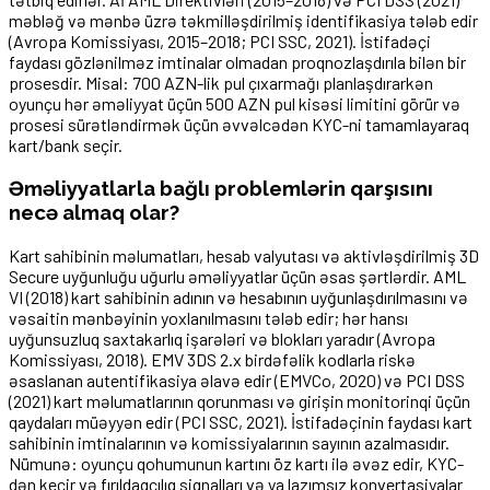
məbləğ və mənbə üzrə təkmilləşdirilmiş identifikasiya tələb edir
(Avropa Komissiyası, 2015–2018; PCI SSC, 2021). İstifadəçi
faydası gözlənilməz imtinalar olmadan proqnozlaşdırıla bilən bir
prosesdir. Misal: 700 AZN-lik pul çıxarmağı planlaşdırarkən
oyunçu hər əməliyyat üçün 500 AZN pul kisəsi limitini görür və
prosesi sürətləndirmək üçün əvvəlcədən KYC-ni tamamlayaraq
kart/bank seçir.
Əməliyyatlarla bağlı problemlərin qarşısını
necə almaq olar?
Kart sahibinin məlumatları, hesab valyutası və aktivləşdirilmiş 3D
Secure uyğunluğu uğurlu əməliyyatlar üçün əsas şərtlərdir. AML
VI (2018) kart sahibinin adının və hesabının uyğunlaşdırılmasını və
vəsaitin mənbəyinin yoxlanılmasını tələb edir; hər hansı
uyğunsuzluq saxtakarlıq işarələri və blokları yaradır (Avropa
Komissiyası, 2018). EMV 3DS 2.x birdəfəlik kodlarla riskə
əsaslanan autentifikasiya əlavə edir (EMVCo, 2020) və PCI DSS
(2021) kart məlumatlarının qorunması və girişin monitorinqi üçün
qaydaları müəyyən edir (PCI SSC, 2021). İstifadəçinin faydası kart
sahibinin imtinalarının və komissiyalarının sayının azalmasıdır.
Nümunə: oyunçu qohumunun kartını öz kartı ilə əvəz edir, KYC-
dən keçir və fırıldaqçılıq siqnalları və ya lazımsız konvertasiyalar