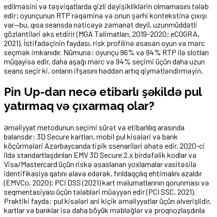
edilməsini və təşviqatlarda gizli dəyişikliklərin olmamasını tələb
edir; oyunçunun RTP rəqəminə və onun şərhi kontekstinə çıxışı
var—bu, qısa seansda nəticəyə zəmanət deyil, uzunmüddətli
gözləntiləri əks etdirir (MGA Təlimatları, 2019–2020; eCOGRA,
2021). İstifadəçinin faydası, risk profilinə əsasən oyun və mərc
seçmək imkanıdır. Nümunə: oyunçu 96% və 94% RTP ilə slotları
müqayisə edir, daha aşağı mərc və 94% seçimi üçün daha uzun
seans seçir ki, onların ifşasını həddən artıq qiymətləndirməyin.
Pin Up-dan necə etibarlı şəkildə pul
yatırmaq və çıxarmaq olar?
Əməliyyat metodunun seçimi sürət və etibarlılıq arasında
balansdır: 3D Secure kartları, mobil pul kisələri və bank
köçürmələri Azərbaycanda tipik ssenariləri əhatə edir. 2020-ci
ildə standartlaşdırılan EMV 3D Secure 2.x birdəfəlik kodlar və
Visa/Mastercard üçün riskə əsaslanan yoxlamalar vasitəsilə
identifikasiya qatını əlavə edərək, fırıldaqçılıq ehtimalını azaldır
(EMVCo, 2020); PCI DSS (2021) kart məlumatlarının qorunması və
seqmentasiyası üçün tələbləri müəyyən edir (PCI SSC, 2021).
Praktiki fayda: pul kisələri ani kiçik əməliyyatlar üçün əlverişlidir,
kartlar və banklar isə daha böyük məbləğlər və proqnozlaşdırıla