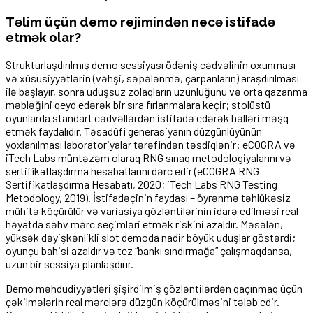
Təlim üçün demo rejimindən necə istifadə
etmək olar?
Strukturlaşdırılmış demo sessiyası ödəniş cədvəlinin oxunması
və xüsusiyyətlərin (vəhşi, səpələnmə, çarpanların) araşdırılması
ilə başlayır, sonra uduşsuz zolaqların uzunluğunu və orta qazanma
məbləğini qeyd edərək bir sıra fırlanmalara keçir; stolüstü
oyunlarda standart cədvəllərdən istifadə edərək həlləri məşq
etmək faydalıdır. Təsadüfi generasiyanın düzgünlüyünün
yoxlanılması laboratoriyalar tərəfindən təsdiqlənir: eCOGRA və
iTech Labs müntəzəm olaraq RNG sınaq metodologiyalarını və
sertifikatlaşdırma hesabatlarını dərc edir (eCOGRA RNG
Sertifikatlaşdırma Hesabatı, 2020; iTech Labs RNG Testing
Metodology, 2019). İstifadəçinin faydası – öyrənmə təhlükəsiz
mühitə köçürülür və variasiya gözləntilərinin idarə edilməsi real
həyatda səhv mərc seçimləri etmək riskini azaldır. Məsələn,
yüksək dəyişkənlikli slot demoda nadir böyük uduşlar göstərdi;
oyunçu bahisi azaldır və tez “bankı sındırmağa” çalışmaqdansa,
uzun bir sessiya planlaşdırır.
Demo məhdudiyyətləri şişirdilmiş gözləntilərdən qaçınmaq üçün
çəkilmələrin real mərclərə düzgün köçürülməsini tələb edir.