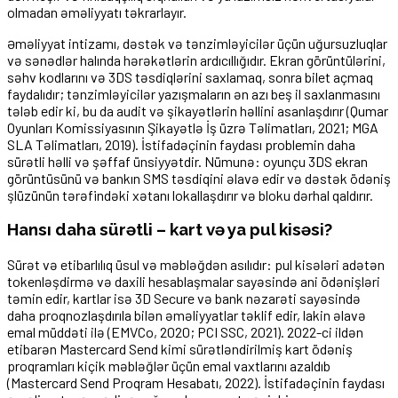
olmadan əməliyyatı təkrarlayır.
Əməliyyat intizamı, dəstək və tənzimləyicilər üçün uğursuzluqlar
və sənədlər halında hərəkətlərin ardıcıllığıdır. Ekran görüntülərini,
səhv kodlarını və 3DS təsdiqlərini saxlamaq, sonra bilet açmaq
faydalıdır; tənzimləyicilər yazışmaların ən azı beş il saxlanmasını
tələb edir ki, bu da audit və şikayətlərin həllini asanlaşdırır (Qumar
Oyunları Komissiyasının Şikayətlə İş üzrə Təlimatları, 2021; MGA
SLA Təlimatları, 2019). İstifadəçinin faydası problemin daha
sürətli həlli və şəffaf ünsiyyətdir. Nümunə: oyunçu 3DS ekran
görüntüsünü və bankın SMS təsdiqini əlavə edir və dəstək ödəniş
şlüzünün tərəfindəki xətanı lokallaşdırır və bloku dərhal qaldırır.
Hansı daha sürətli – kart və ya pul kisəsi?
Sürət və etibarlılıq üsul və məbləğdən asılıdır: pul kisələri adətən
tokenləşdirmə və daxili hesablaşmalar sayəsində ani ödənişləri
təmin edir, kartlar isə 3D Secure və bank nəzarəti sayəsində
daha proqnozlaşdırıla bilən əməliyyatlar təklif edir, lakin əlavə
emal müddəti ilə (EMVCo, 2020; PCI SSC, 2021). 2022-ci ildən
etibarən Mastercard Send kimi sürətləndirilmiş kart ödəniş
proqramları kiçik məbləğlər üçün emal vaxtlarını azaldıb
(Mastercard Send Proqram Hesabatı, 2022). İstifadəçinin faydası