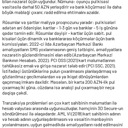
bilən nəzarət üçün uyğundur. Nümunə: oyunçu pul kisəsi
vasitəsilə dərhal 50 AZN yerləşdirir və bank köçürməsi ilə daha
böyük məbləği çıxarır, rədd edilmə ehtimalını azaldır.
Rüsumlar və şərtlər maliyyə proqnozunu yaradır: pul kisələri
adətən ani ödənişlər, kartlar – 1-3 gün və banklar – 5 iş gününə
qədər təmin edir. Rüsumlar dəyişir – kartlar üçün sabit, pul
kisələri üçün dinamik və banklararası köçürmələr üçün bank
komissiyaları. 2022-ci ildə Azərbaycan Mərkəzi Bankı
əməliyyatların SMS yoxlanmasının geniş tətbiqini, əməliyyatlara
nəzarətin gücləndirilməsini elan edib (Azərbaycan Mərkəzi
Bankının Hesabatı, 2022). PCI DSS (2021) kart məlumatlarının
təhlükəsiz emalı və girişə nəzarət tələb edir (PCI SSC, 2021).
İstifadəçi üstünlüklərinə pulun çıxarılmasını planlaşdırmaq və
gözlənilməz gecikmələrdən və ya ikiqat dönüşümlərdən
qaçınmaq imkanı daxildir. Məsələn, bir karta 200 AZN-lik pul
çıxarmaq iki günə, cüzdana isə analoji pul çıxarmaq bir neçə
dəqiqə çəkdi.
Tranzaksiya problemləri ən çox kart sahibinin məlumatları ilə
hesab valyutası arasında uyğunsuzluqlar, həmçinin 3D Secure-un
söndürülməsi ilə əlaqədardır. AML VI (2018) kart sahibinin adının
və hesab adının uyğunlaşdırılmasını və vəsaitin mənbəyinin
yoxlanılmasını, uyğun gəlmədikdə əməliyyatların rədd edilməsini