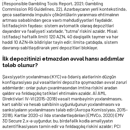
(Responsible Gambling Tools Report, 2021; Gambling
Commission RG Guidelines, 22). Azərbaycanın yerli kontekstində,
gecə saatlarında impulsiv çöküntülərin yaranması ehtimalının
artması səbəbindən gecə vaxtı məhdudiyyətləri faydalıdır.
İstifadəçinin faydası: sistem avtomatik olaraq depozitləri
dayandırır və fəaliyyəti xatırladır, “tutma” riskini azaldır. Misal:
istifadəçi həftəlik limiti 120 AZN, 40 dəqiqəlik taymer və hər
həddi 10 AZN-lik bildirişlər təyin edir; limitə çatdıqda, sistem
davranışı sabitləşdirərək yeni depozitləri bloklayır.
İlk depozitinizi etməzdən əvvəl hansı addımlar
tələb olunur?
Şəxsiyyətin yoxlanılması (KYC) və ödəniş alətlərinin düzgün
konfiqurasiyası pul vəsaitlərini depozitə qoymazdan əvvəl zəruri
addımlardır: onlar pulun çıxarılmasından imtina riskini aradan
qaldırır və fırıldaqçılıq tətikləri ehtimalını azaldır. Aİ AML
Direktivləri IV–VI (2015–2018) vəsait mənbəyinin yoxlanılmasını,
kart sahibi və hesab sahibinin uyğunluğunun yoxlanılmasını və
sanksiyaların yoxlanılmasını tələb edir (Avropa Komissiyası, 2015–
2018). Kartlar 2020-ci ildə standartlaşdırılan (EMVCo, 2020) EMV
3D Secure 2.x-ə uyğundur, bu, birdəfəlik kodla əməliyyatın
autentifikasiyasını təmin edir və fırıldaqçılıq riskini azaldır; PCI