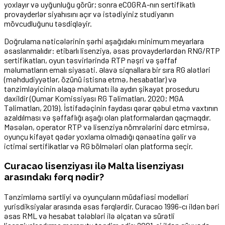
yoxlayır və uyğunluğu görür; sonra eCOGRA-nın sertifikatlı
provayderlər siyahısını açır və istədiyiniz studiyanın
mövcudluğunu təsdiqləyir.
Doğrulama nəticələrinin şərhi aşağıdakı minimum meyarlara
əsaslanmalıdır: etibarlı lisenziya, əsas provayderlərdən RNG/RTP
sertifikatları, oyun təsvirlərində RTP nəşri və şəffaf
məlumatların emalı siyasəti. Əlavə siqnallara bir sıra RG alətləri
(məhdudiyyətlər, özünü istisna etmə, hesabatlar) və
tənzimləyicinin əlaqə məlumatı ilə aydın şikayət proseduru
daxildir (Qumar Komissiyası RG Təlimatları, 2020; MGA
Təlimatları, 2019). İstifadəçinin faydası qərar qəbul etmə vaxtının
azaldılması və şəffaflığı aşağı olan platformalardan qaçmaqdır.
Məsələn, operator RTP və lisenziya nömrələrini dərc etmirsə,
oyunçu kifayət qədər yoxlama olmadığı qənaətinə gəlir və
ictimai sertifikatlar və RG bölmələri olan platforma seçir.
Curacao lisenziyası ilə Malta lisenziyası
arasındakı fərq nədir?
Tənzimləmə sərtliyi və oyunçuların müdafiəsi modelləri
yurisdiksiyalar arasında əsas fərqlərdir. Curacao 1996-cı ildən bəri
əsas RML və hesabat tələbləri ilə əlçatan və sürətli