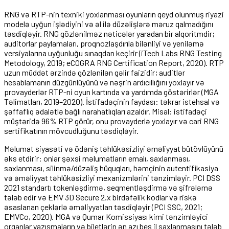
RNG və RTP-nin texniki yoxlanması oyunların qeyd olunmuş riyazi
modelə uyğun işlədiyini və əl ilə düzəlişlərə məruz qalmadığını
təsdiqləyir. RNG gözlənilməz nəticələr yaradan bir alqoritmdir;
auditorlar paylamaları, proqnozlaşdırıla bilənliyi və yeniləmə
versiyalarına uyğunluğu sınaqdan keçirir (iTech Labs RNG Testing
Metodology, 2019; eCOGRA RNG Certification Report, 2020). RTP
uzun müddət ərzində gözlənilən gəlir faizidir; auditlər
hesablamanın düzgünlüyünü və nəşrin ardıcıllığını yoxlayır və
provayderlər RTP-ni oyun kartında və yardımda göstərirlər (MGA
Təlimatları, 2019–2020). İstifadəçinin faydası: təkrar istehsal və
şəffaflıq ədalətlə bağlı narahatlıqları azaldır. Misal: istifadəçi
müştəridə 96% RTP görür, onu provayderlə yoxlayır və cari RNG
sertifikatının mövcudluğunu təsdiqləyir.
Məlumat siyasəti və ödəniş təhlükəsizliyi əməliyyat bütövlüyünü
əks etdirir: onlar şəxsi məlumatların emalı, saxlanması,
saxlanması, silinmə/düzəliş hüquqları, həmçinin autentifikasiya
və əməliyyat təhlükəsizliyi mexanizmlərini tənzimləyir. PCI DSS
2021 standartı tokenləşdirmə, seqmentləşdirmə və şifrələmə
tələb edir və EMV 3D Secure 2.x birdəfəlik kodlar və riskə
əsaslanan çeklərlə əməliyyatları təsdiqləyir (PCI SSC, 2021;
EMVCo, 2020). MGA və Qumar Komissiyası kimi tənzimləyici
orqanlar yazışmaların və biletlərin ən azı beş il saxlanmasını tələb