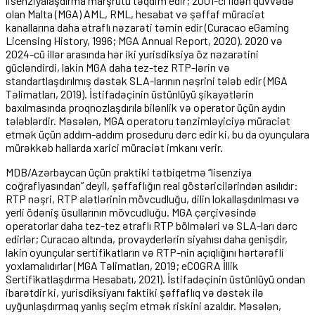
lisenziyalaşdırma marşrutu təqdim edir; 2001-ci ildən qüvvədə
olan Malta (MGA) AML, RML, hesabat və şəffaf müraciət
kanallarına daha ətraflı nəzarəti təmin edir (Curacao eGaming
Licensing History, 1996; MGA Annual Report, 2020). 2020 və
2024-cü illər arasında hər iki yurisdiksiya öz nəzarətini
gücləndirdi, lakin MGA daha tez-tez RTP-lərin və
standartlaşdırılmış dəstək SLA-larının nəşrini tələb edir (MGA
Təlimatları, 2019). İstifadəçinin üstünlüyü şikayətlərin
baxılmasında proqnozlaşdırıla bilənlik və operator üçün aydın
tələblərdir. Məsələn, MGA operatoru tənzimləyiciyə müraciət
etmək üçün addım-addım proseduru dərc edir ki, bu da oyunçulara
mürəkkəb hallarda xarici müraciət imkanı verir.
MDB/Azərbaycan üçün praktiki tətbiqetmə “lisenziya
coğrafiyasından” deyil, şəffaflığın real göstəricilərindən asılıdır:
RTP nəşri, RTP alətlərinin mövcudluğu, dilin lokallaşdırılması və
yerli ödəniş üsullarının mövcudluğu. MGA çərçivəsində
operatorlar daha tez-tez ətraflı RTP bölmələri və SLA-ları dərc
edirlər; Curacao altında, provayderlərin siyahısı daha genişdir,
lakin oyunçular sertifikatların və RTP-nin açıqlığını hərtərəfli
yoxlamalıdırlar (MGA Təlimatları, 2019; eCOGRA İllik
Sertifikatlaşdırma Hesabatı, 2021). İstifadəçinin üstünlüyü ondan
ibarətdir ki, yurisdiksiyanı faktiki şəffaflıq və dəstək ilə
uyğunlaşdırmaq yanlış seçim etmək riskini azaldır. Məsələn,