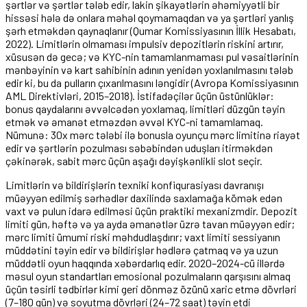
şərtlər və şərtlər tələb edir, lakin şikayətlərin əhəmiyyətli bir
hissəsi hələ də onlara məhəl qoymamaqdan və ya şərtləri yanlış
şərh etməkdən qaynaqlanır (Qumar Komissiyasının İllik Hesabatı,
2022). Limitlərin olmaması impulsiv depozitlərin riskini artırır,
xüsusən də gecə; və KYC-nin tamamlanmaması pul vəsaitlərinin
mənbəyinin və kart sahibinin adının yenidən yoxlanılmasını tələb
edir ki, bu da pulların çıxarılmasını ləngidir (Avropa Komissiyasının
AML Direktivləri, 2015–2018). İstifadəçilər üçün üstünlüklər:
bonus qaydalarını əvvəlcədən yoxlamaq, limitləri düzgün təyin
etmək və əmanət etməzdən əvvəl KYC-ni tamamlamaq.
Nümunə: 30x mərc tələbi ilə bonusla oyunçu mərc limitinə riayət
edir və şərtlərin pozulması səbəbindən uduşları itirməkdən
çəkinərək, sabit mərc üçün aşağı dəyişkənlikli slot seçir.
Limitlərin və bildirişlərin texniki konfiqurasiyası davranışı
müəyyən edilmiş sərhədlər daxilində saxlamağa kömək edən
vaxt və pulun idarə edilməsi üçün praktiki mexanizmdir. Depozit
limiti gün, həftə və ya ayda əmanətlər üzrə tavan müəyyən edir;
mərc limiti ümumi riski məhdudlaşdırır; vaxt limiti sessiyanın
müddətini təyin edir və bildirişlər hədlərə çatmaq və ya uzun
müddətli oyun haqqında xəbərdarlıq edir. 2020–2024-cü illərdə
məsul oyun standartları emosional pozulmaların qarşısını almaq
üçün təsirli tədbirlər kimi geri dönməz özünü xaric etmə dövrləri
(7–180 gün) və soyutma dövrləri (24–72 saat) təyin etdi