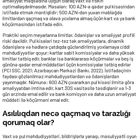
əməliyyat məqsədinə uyğun olaraq vaxt və riskin
optimallaşdırılmasıdır. Məsələn: 100 AZN-ə qədər pul kisəsindən
istifadə etmək məntiqlidir; 500 AZN-dən yuxarı məbləğdə
limitlərdən qaçmaq və əlavə yoxlama almaq üçün kart və ya bank
köçürməsindən istifadə edin.
Praktiki seçim meyarlarına limitlər, ödənişlər və əməliyyat profili
riski daxildir. Pul kisələri tez-tez tək əməliyyatlara, dinamik
ödənişlərə və hədlərə çatdıqda gücləndirilmiş yoxlamaya ciddi
məhdudiyyətlər qoyur; kartlar sabit komissiyalar və daha yüksək
limitlər tətbiq edir, banklar isə banklararası köçürmələr və beş iş
gününə qədər emal müddətləri üçün komissiyalar tətbiq edirlər
(PCI SSC, 2021; Azərbaycan Mərkəzi Bankı, 2022). İstifadəçinin
faydası gözlənilməz məhdudiyyətlərdən və ödənişlərdən
yayınmaqdır. Nümunə: 600 AZN çıxararkən pul kisəsi limitə görə
əməliyyatdan imtina edir, kart 3DS vasitəsilə təsdiqlənir və 1-3
gün ərzində emal edilir və bank komisyon və daha uzun əməliyyat
müddəti ilə köçürməni emal edir.
Asılılıqdan necə qaçmaq və tarazlığı
qorumaq olar?
Vaxt və pul məhdudiyyətləri, bildirişlərlə yanaşı, məsuliyyətli oyun