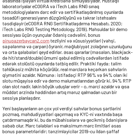
əsasında işləyən virtual kreditlərlə simulyasiyadır. Müstəqil
laboratoriyalar eCOGRA və iTech Labs RNG sınaq
metodologiyalarını dərc edir və sertifikatlaşdırılmış oyunlarda
təsadüfi generasiyanın düzgünlüyünü və təkrar istehsalını
təsdiqləyir (eCOGRA RNG Sertifikatlaşdırma Hesabatı, 2020;
iTech Labs RNG Testing Metodology, 2019). Məhsuldar bir demo
sessiyası üçün oyunçular ödəniş cədvəlini, bonus
pinupazerbaycan2.com
tezliyini və xüsusiyyətləri (vəhşi,
səpələnmə və çarpan) öyrənir, məğlubiyyət zolağının uzunluğunu
və orta qələbələri qeyd edirlər. Əsas qərarlar (məsələn, blackjack-
də hit/stand/double) ümumi qəbul edilmiş cədvəllərdən istifadə
edərək stolüstü oyunlarda tətbiq edilir. Praktiki fayda: təlim
təhlükəsiz mühitə köçürülür, real mərclərə keçərkən səhvlərin
qiymətini azaldır. Nümunə: istifadəçi RTP 96% və 94% olan iki
slotu müqayisə edir və demo məlumatlarından görür ki, 94% RTP
olan slot nadir, lakin böyük uduşlar verir – o, mərci azaldır və qısa
müddət ərzində həddindən artıq məruz qalmadan uzun bir
sessiya planlaşdırır.
Yeni başlayanların ən çox yol verdiyi səhvlər bonus şərtlərini
pozmaq, məhdudiyyətləri qaçırmaq və KYC-ni vaxtında başa
çatdırmamaqdır ki, bu da mübahisələrə və gecikmiş ödənişlərə
səbəb olur. Mərc tələbləri və maksimum mərc limitləri əsas
bonus parametrləridir; tənzimləyicilər 2019-cu ildən şəffaf