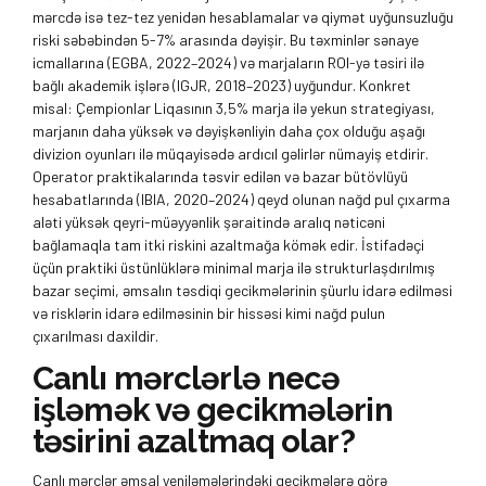
mərcdə isə tez-tez yenidən hesablamalar və qiymət uyğunsuzluğu
riski səbəbindən 5-7% arasında dəyişir. Bu təxminlər sənaye
icmallarına (EGBA, 2022–2024) və marjaların ROI-yə təsiri ilə
bağlı akademik işlərə (IGJR, 2018–2023) uyğundur. Konkret
misal: Çempionlar Liqasının 3,5% marja ilə yekun strategiyası,
marjanın daha yüksək və dəyişkənliyin daha çox olduğu aşağı
divizion oyunları ilə müqayisədə ardıcıl gəlirlər nümayiş etdirir.
Operator praktikalarında təsvir edilən və bazar bütövlüyü
hesabatlarında (IBIA, 2020–2024) qeyd olunan nağd pul çıxarma
aləti yüksək qeyri-müəyyənlik şəraitində aralıq nəticəni
bağlamaqla tam itki riskini azaltmağa kömək edir. İstifadəçi
üçün praktiki üstünlüklərə minimal marja ilə strukturlaşdırılmış
bazar seçimi, əmsalın təsdiqi gecikmələrinin şüurlu idarə edilməsi
və risklərin idarə edilməsinin bir hissəsi kimi nağd pulun
çıxarılması daxildir.
Canlı mərclərlə necə
işləmək və gecikmələrin
təsirini azaltmaq olar?
Canlı mərclər əmsal yeniləmələrindəki gecikmələrə görə