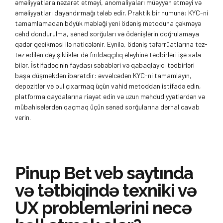
əməliyyatlara nəzarət etməyi, anomaliyaları müəyyən etməyi və
əməliyyatları dayandırmağı tələb edir. Praktik bir nümunə: KYC-ni
tamamlamadan böyük məbləği yeni ödəniş metoduna çəkməyə
cəhd dondurulma, sənəd sorğuları və ödənişlərin doğrulamaya
qədər gecikməsi ilə nəticələnir. Eynilə, ödəniş təfərrüatlarına tez-
tez edilən dəyişikliklər də fırıldaqçılıq əleyhinə tədbirləri işə sala
bilər. İstifadəçinin faydası səbəbləri və qabaqlayıcı tədbirləri
başa düşməkdən ibarətdir: əvvəlcədən KYC-ni tamamlayın,
depozitlər və pul çıxarmaq üçün vahid metoddan istifadə edin,
platforma qaydalarına riayət edin və uzun məhdudiyyətlərdən və
mübahisələrdən qaçmaq üçün sənəd sorğularına dərhal cavab
verin.
Pinup Bet veb saytında
və tətbiqində texniki və
UX problemlərini necə