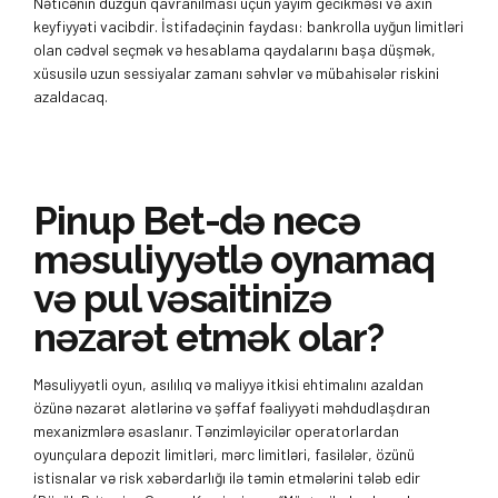
Nəticənin düzgün qavranılması üçün yayım gecikməsi və axın
keyfiyyəti vacibdir. İstifadəçinin faydası: bankrolla uyğun limitləri
olan cədvəl seçmək və hesablama qaydalarını başa düşmək,
xüsusilə uzun sessiyalar zamanı səhvlər və mübahisələr riskini
azaldacaq.
Pinup Bet-də necə
məsuliyyətlə oynamaq
və pul vəsaitinizə
nəzarət etmək olar?
Məsuliyyətli oyun, asılılıq və maliyyə itkisi ehtimalını azaldan
özünə nəzarət alətlərinə və şəffaf fəaliyyəti məhdudlaşdıran
mexanizmlərə əsaslanır. Tənzimləyicilər operatorlardan
oyunçulara depozit limitləri, mərc limitləri, fasilələr, özünü
istisnalar və risk xəbərdarlığı ilə təmin etmələrini tələb edir