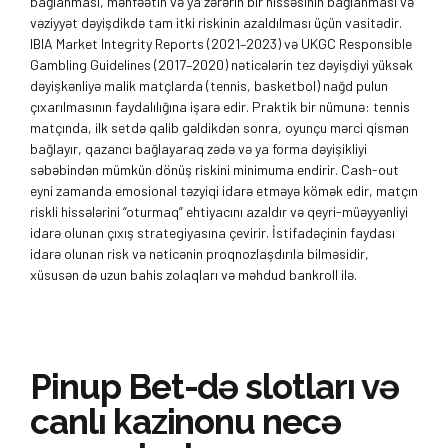
bağlanması, mənfəətin və ya zərərin bir hissəsinin bağlanması və
vəziyyət dəyişdikdə tam itki riskinin azaldılması üçün vasitədir.
IBIA Market Integrity Reports (2021–2023) və UKGC Responsible
Gambling Guidelines (2017–2020) nəticələrin tez dəyişdiyi yüksək
dəyişkənliyə malik matçlarda (tennis, basketbol) nağd pulun
çıxarılmasının faydalılığına işarə edir. Praktik bir nümunə: tennis
matçında, ilk setdə qalib gəldikdən sonra, oyunçu mərci qismən
bağlayır, qazancı bağlayaraq zədə və ya forma dəyişikliyi
səbəbindən mümkün dönüş riskini minimuma endirir. Cash-out
eyni zamanda emosional təzyiqi idarə etməyə kömək edir, matçın
riskli hissələrini “oturmaq” ehtiyacını azaldır və qeyri-müəyyənliyi
idarə olunan çıxış strategiyasına çevirir. İstifadəçinin faydası
idarə olunan risk və nəticənin proqnozlaşdırıla bilməsidir,
xüsusən də uzun bahis zolaqları və məhdud bankroll ilə.
Pinup Bet-də slotları və
canlı kazinonu necə