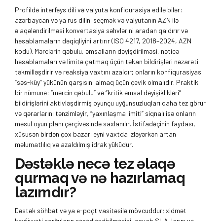
Profildə interfeys dili və valyuta konfiqurasiya edilə bilər:
azərbaycan və ya rus dilini seçmək və valyutanın AZN ilə
əlaqələndirilməsi konvertasiya səhvlərini aradan qaldırır və
hesablamaların dəqiqliyini artırır (ISO 4217, 2018–2024, AZN
kodu). Mərclərin qəbulu, əmsalların dəyişdirilməsi, nəticə
hesablamaları və limitə çatmaq üçün təkan bildirişləri nəzarəti
təkmilləşdirir və reaksiya vaxtını azaldır; onların konfiqurasiyası
“səs-küy” yükünün qarşısını almaq üçün çevik olmalıdır. Praktik
bir nümunə: “mərcin qəbulu” və “kritik əmsal dəyişiklikləri”
bildirişlərini aktivləşdirmiş oyunçu uyğunsuzluqları daha tez görür
və qərarlarını tənzimləyir, “yaxınlaşma limiti” siqnalı isə onların
məsul oyun planı çərçivəsində saxlanılır. İstifadəçinin faydası,
xüsusən birdən çox bazarı eyni vaxtda izləyərkən artan
məlumatlılıq və azaldılmış idrak yüküdür.
Dəstəklə necə tez əlaqə
qurmaq və nə hazırlamaq
lazımdır?
Dəstək söhbət və ya e-poçt vasitəsilə mövcuddur; xidmət
keyfiyyəti sorğuların sənədləşdirilməsini, cavab SLA-larını və