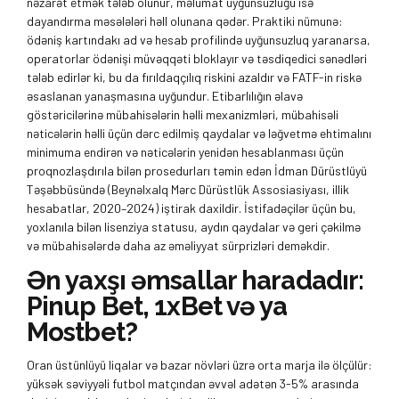
nəzarət etmək tələb olunur, məlumat uyğunsuzluğu isə
dayandırma məsələləri həll olunana qədər. Praktiki nümunə:
ödəniş kartındakı ad və hesab profilində uyğunsuzluq yaranarsa,
operatorlar ödənişi müvəqqəti bloklayır və təsdiqedici sənədləri
tələb edirlər ki, bu da fırıldaqçılıq riskini azaldır və FATF-in riskə
əsaslanan yanaşmasına uyğundur. Etibarlılığın əlavə
göstəricilərinə mübahisələrin həlli mexanizmləri, mübahisəli
nəticələrin həlli üçün dərc edilmiş qaydalar və ləğvetmə ehtimalını
minimuma endirən və nəticələrin yenidən hesablanması üçün
proqnozlaşdırıla bilən prosedurları təmin edən İdman Dürüstlüyü
Təşəbbüsündə (Beynəlxalq Mərc Dürüstlük Assosiasiyası, illik
hesabatlar, 2020–2024) iştirak daxildir. İstifadəçilər üçün bu,
yoxlanıla bilən lisenziya statusu, aydın qaydalar və geri çəkilmə
və mübahisələrdə daha az əməliyyat sürprizləri deməkdir.
Ən yaxşı əmsallar haradadır:
Pinup Bet, 1xBet və ya
Mostbet?
Oran üstünlüyü liqalar və bazar növləri üzrə orta marja ilə ölçülür:
yüksək səviyyəli futbol matçından əvvəl adətən 3-5% arasında