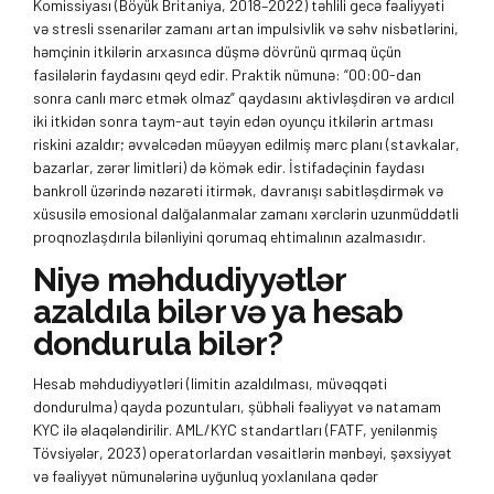
Komissiyası (Böyük Britaniya, 2018–2022) təhlili gecə fəaliyyəti
və stresli ssenarilər zamanı artan impulsivlik və səhv nisbətlərini,
həmçinin itkilərin arxasınca düşmə dövrünü qırmaq üçün
fasilələrin faydasını qeyd edir. Praktik nümunə: “00:00-dan
sonra canlı mərc etmək olmaz” qaydasını aktivləşdirən və ardıcıl
iki itkidən sonra taym-aut təyin edən oyunçu itkilərin artması
riskini azaldır; əvvəlcədən müəyyən edilmiş mərc planı (stavkalar,
bazarlar, zərər limitləri) də kömək edir. İstifadəçinin faydası
bankroll üzərində nəzarəti itirmək, davranışı sabitləşdirmək və
xüsusilə emosional dalğalanmalar zamanı xərclərin uzunmüddətli
proqnozlaşdırıla bilənliyini qorumaq ehtimalının azalmasıdır.
Niyə məhdudiyyətlər
azaldıla bilər və ya hesab
dondurula bilər?
Hesab məhdudiyyətləri (limitin azaldılması, müvəqqəti
dondurulma) qayda pozuntuları, şübhəli fəaliyyət və natamam
KYC ilə əlaqələndirilir. AML/KYC standartları (FATF, yenilənmiş
Tövsiyələr, 2023) operatorlardan vəsaitlərin mənbəyi, şəxsiyyət
və fəaliyyət nümunələrinə uyğunluq yoxlanılana qədər