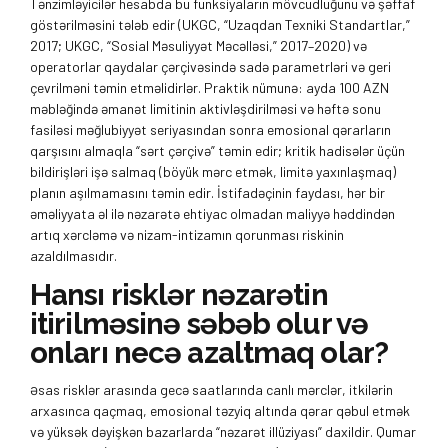
Tənzimləyicilər hesabda bu funksiyaların mövcudluğunu və şəffaf
göstərilməsini tələb edir (UKGC, “Uzaqdan Texniki Standartlar,”
2017; UKGC, “Sosial Məsuliyyət Məcəlləsi,” 2017–2020) və
operatorlar qaydalar çərçivəsində sadə parametrləri və geri
çevrilməni təmin etməlidirlər. Praktik nümunə: ayda 100 AZN
məbləğində əmanət limitinin aktivləşdirilməsi və həftə sonu
fasiləsi məğlubiyyət seriyasından sonra emosional qərarların
qarşısını almaqla “sərt çərçivə” təmin edir; kritik hadisələr üçün
bildirişləri işə salmaq (böyük mərc etmək, limitə yaxınlaşmaq)
planın aşılmamasını təmin edir. İstifadəçinin faydası, hər bir
əməliyyata əl ilə nəzarətə ehtiyac olmadan maliyyə həddindən
artıq xərcləmə və nizam-intizamın qorunması riskinin
azaldılmasıdır.
Hansı risklər nəzarətin
itirilməsinə səbəb olur və
onları necə azaltmaq olar?
Əsas risklər arasında gecə saatlarında canlı mərclər, itkilərin
arxasınca qaçmaq, emosional təzyiq altında qərar qəbul etmək
və yüksək dəyişkən bazarlarda “nəzarət illüziyası” daxildir. Qumar