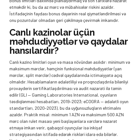
bonus limitləri daxilində planlaşdırmaq və son tarixlərə nəzarət
etməkdir ki, bu da az mərc və mübahisələr riskini azaldır.
İstifadəçinin faydası bonus dəyərinin real qiymətləndirilməsi və
onu pozuntular olmadan geri çəkilməyə çevirmək imkanıdır.
Canlı kazinolar üçün
məhdudiyyətlər və qaydalar
hansılardır?
Canlı kazino limitləri oyun və masa növündən asılıdır: minimum və
maksimum mərclər, həmçinin funksional məhdudiyyətlər (yan
mərclər, split mərclər) cədvəl qaydalarında ictimaiyyətə açıq
olmalıdır. Hesablamaların ədalətliliyi və proqnozlaşdırıla bilənliyi
provayderin sertifikatlaşdırılması və audit nəzarəti ilə təmin
edilir (GLI — Gaming Laboratories International, oyunların
təsdiqlənməsi hesabatları, 2019–2023; eCOGRA — ədalətli oyun
standartları, 2020–2023), bu da uyğunsuzluqların ehtimalını
azaldır. Praktik misal: minimum 1 AZN və maksimum 500 AZN
mərc olan rulet masası yeni başlayanlara xərclərə nəzarət
etməyə imkan verir, qabaqcıl oyunçular isə inkişaf
strategiyasından istifadə edərək riskləri idarə edə bilərlər.