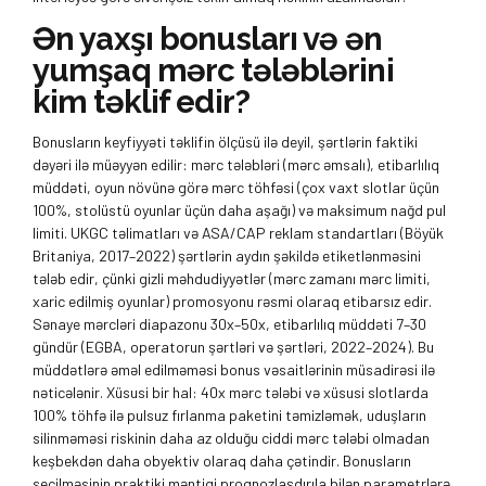
Ən yaxşı bonusları və ən
yumşaq mərc tələblərini
kim təklif edir?
Bonusların keyfiyyəti təklifin ölçüsü ilə deyil, şərtlərin faktiki
dəyəri ilə müəyyən edilir: mərc tələbləri (mərc əmsalı), etibarlılıq
müddəti, oyun növünə görə mərc töhfəsi (çox vaxt slotlar üçün
100%, stolüstü oyunlar üçün daha aşağı) və maksimum nağd pul
limiti. UKGC təlimatları və ASA/CAP reklam standartları (Böyük
Britaniya, 2017–2022) şərtlərin aydın şəkildə etiketlənməsini
tələb edir, çünki gizli məhdudiyyətlər (mərc zamanı mərc limiti,
xaric edilmiş oyunlar) promosyonu rəsmi olaraq etibarsız edir.
Sənaye mərcləri diapazonu 30x–50x, etibarlılıq müddəti 7–30
gündür (EGBA, operatorun şərtləri və şərtləri, 2022–2024). Bu
müddətlərə əməl edilməməsi bonus vəsaitlərinin müsadirəsi ilə
nəticələnir. Xüsusi bir hal: 40x mərc tələbi və xüsusi slotlarda
100% töhfə ilə pulsuz fırlanma paketini təmizləmək, uduşların
silinməməsi riskinin daha az olduğu ciddi mərc tələbi olmadan
keşbekdən daha obyektiv olaraq daha çətindir. Bonusların
seçilməsinin praktiki məntiqi proqnozlaşdırıla bilən parametrlərə