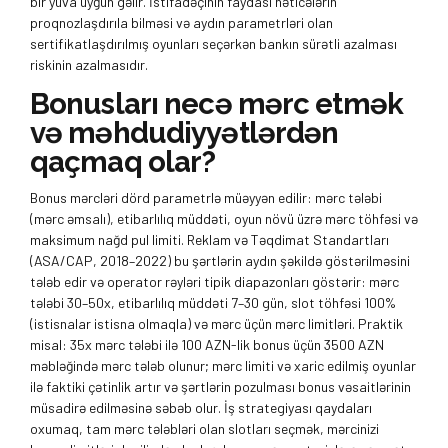
bir yuva uyğun gəlir. İstifadəçinin faydası nəticələrin
proqnozlaşdırıla bilməsi və aydın parametrləri olan
sertifikatlaşdırılmış oyunları seçərkən bankın sürətli azalması
riskinin azalmasıdır.
Bonusları necə mərc etmək
və məhdudiyyətlərdən
qaçmaq olar?
Bonus mərcləri dörd parametrlə müəyyən edilir: mərc tələbi
(mərc əmsalı), etibarlılıq müddəti, oyun növü üzrə mərc töhfəsi və
maksimum nağd pul limiti. Reklam və Təqdimat Standartları
(ASA/CAP, 2018–2022) bu şərtlərin aydın şəkildə göstərilməsini
tələb edir və operator rəyləri tipik diapazonları göstərir: mərc
tələbi 30–50x, etibarlılıq müddəti 7–30 gün, slot töhfəsi 100%
(istisnalar istisna olmaqla) və mərc üçün mərc limitləri. Praktik
misal: 35x mərc tələbi ilə 100 AZN-lik bonus üçün 3500 AZN
məbləğində mərc tələb olunur; mərc limiti və xaric edilmiş oyunlar
ilə faktiki çətinlik artır və şərtlərin pozulması bonus vəsaitlərinin
müsadirə edilməsinə səbəb olur. İş strategiyası qaydaları
oxumaq, tam mərc tələbləri olan slotları seçmək, mərcinizi