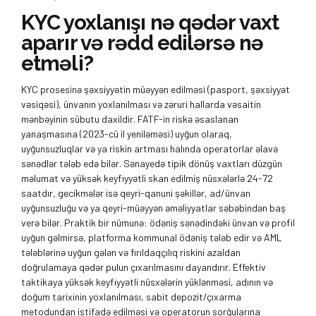
KYC yoxlanışı nə qədər vaxt
aparır və rədd edilərsə nə
etməli?
KYC prosesinə şəxsiyyətin müəyyən edilməsi (pasport, şəxsiyyət
vəsiqəsi), ünvanın yoxlanılması və zəruri hallarda vəsaitin
mənbəyinin sübutu daxildir. FATF-in riskə əsaslanan
yanaşmasına (2023-cü il yeniləməsi) uyğun olaraq,
uyğunsuzluqlar və ya riskin artması halında operatorlar əlavə
sənədlər tələb edə bilər. Sənayedə tipik dönüş vaxtları düzgün
məlumat və yüksək keyfiyyətli skan edilmiş nüsxələrlə 24-72
saatdır, gecikmələr isə qeyri-qanuni şəkillər, ad/ünvan
uyğunsuzluğu və ya qeyri-müəyyən əməliyyatlar səbəbindən baş
verə bilər. Praktik bir nümunə: ödəniş sənədindəki ünvan və profil
uyğun gəlmirsə, platforma kommunal ödəniş tələb edir və AML
tələblərinə uyğun gələn və fırıldaqçılıq riskini azaldan
doğrulamaya qədər pulun çıxarılmasını dayandırır. Effektiv
taktikaya yüksək keyfiyyətli nüsxələrin yüklənməsi, adının və
doğum tarixinin yoxlanılması, sabit depozit/çıxarma
metodundan istifadə edilməsi və operatorun sorğularına