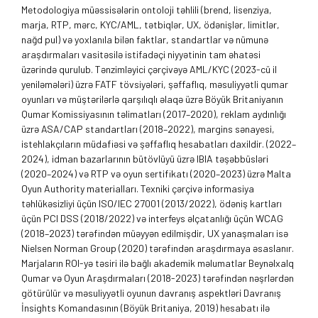
Metodologiya müəssisələrin ontoloji təhlili (brend, lisenziya,
marja, RTP, mərc, KYC/AML, tətbiqlər, UX, ödənişlər, limitlər,
nağd pul) və yoxlanıla bilən faktlar, standartlar və nümunə
araşdırmaları vasitəsilə istifadəçi niyyətinin tam əhatəsi
üzərində qurulub. Tənzimləyici çərçivəyə AML/KYC (2023-cü il
yeniləmələri) üzrə FATF tövsiyələri, şəffaflıq, məsuliyyətli qumar
oyunları və müştərilərlə qarşılıqlı əlaqə üzrə Böyük Britaniyanın
Qumar Komissiyasının təlimatları (2017–2020), reklam aydınlığı
üzrə ASA/CAP standartları (2018–2022), margins sənayesi,
istehlakçıların müdafiəsi və şəffaflıq hesabatları daxildir. (2022–
2024), idman bazarlarının bütövlüyü üzrə IBIA təşəbbüsləri
(2020–2024) və RTP və oyun sertifikatı (2020–2023) üzrə Malta
Oyun Authority materialları. Texniki çərçivə informasiya
təhlükəsizliyi üçün ISO/IEC 27001 (2013/2022), ödəniş kartları
üçün PCI DSS (2018/2022) və interfeys əlçatanlığı üçün WCAG
(2018–2023) tərəfindən müəyyən edilmişdir, UX yanaşmaları isə
Nielsen Norman Group (2020) tərəfindən araşdırmaya əsaslanır.
Marjaların ROI-yə təsiri ilə bağlı akademik məlumatlar Beynəlxalq
Qumar və Oyun Araşdırmaları (2018-2023) tərəfindən nəşrlərdən
götürülür və məsuliyyətli oyunun davranış aspektləri Davranış
İnsights Komandasının (Böyük Britaniya, 2019) hesabatı ilə